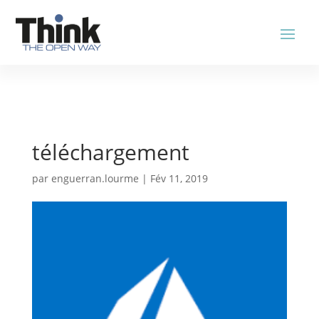
téléchargement
par
enguerran.lourme
|
Fév 11, 2019