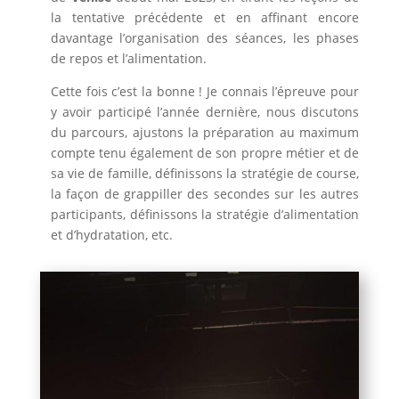
la tentative précédente et en affinant encore
davantage l’organisation des séances, les phases
de repos et l’alimentation.
Cette fois c’est la bonne ! Je connais l’épreuve pour
y avoir participé l’année dernière, nous discutons
du parcours, ajustons la préparation au maximum
compte tenu également de son propre métier et de
sa vie de famille, définissons la stratégie de course,
la façon de grappiller des secondes sur les autres
participants, définissons la stratégie d’alimentation
et d’hydratation, etc.