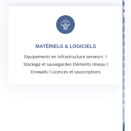
de
fo
Dév
vos
com
MATÉRIELS & LOGICIELS
ave
nos
Equipements en infrastructure serveurs l
expe
Stockage et sauvegardes Eléments réseau l
sur
Firewalls l Licences et souscriptions
diff
dom
sel
vos
bes