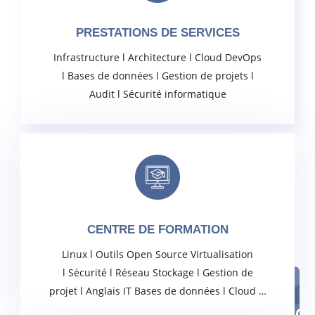
PRESTATIONS DE SERVICES
Infrastructure
l
Architecture l
Cloud
DevOps
l Bases de données
l
Gestion de projets
l
Audit l Sécurité informatique
CENTRE DE FORMATION
Linux
l
Outils Open Source
Virtualisation
l Sécurité l
Réseau
Stockage
l
Gestion de
projet l Anglais IT
Bases de données
l
Cloud …
Ce