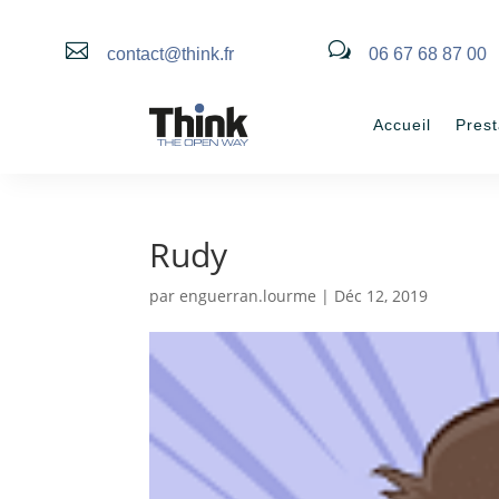

w
contact@think.fr
06 67 68 87 00
Accueil
Prest
Rudy
par
enguerran.lourme
|
Déc 12, 2019