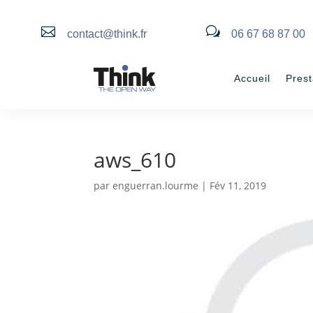

w
contact@think.fr
06 67 68 87 00
Accueil
Prest
aws_610
par
enguerran.lourme
|
Fév 11, 2019