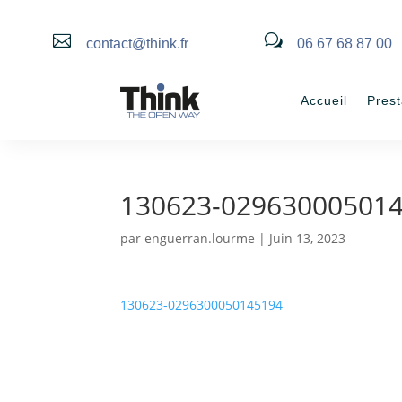

w
contact@think.fr
06 67 68 87 00
Accueil
Prest
130623-02963000501
par
enguerran.lourme
|
Juin 13, 2023
130623-0296300050145194