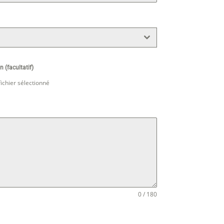
n (facultatif)
ichier sélectionné
0 / 180